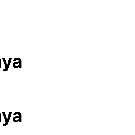
nya
nya