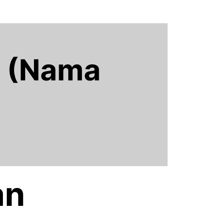
l (Nama
an