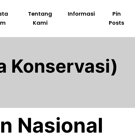
ata
Tentang
Informasi
Pin
am
Kami
Posts
a Konservasi)
n Nasional